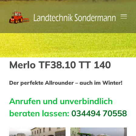
Zum
Inhalt
springen
Merlo TF38.10 TT 140
Der perfekte Allrounder – auch im Winter!
Anrufen und unverbindlich
beraten lassen:
034494 70558