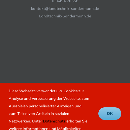
034494 70558
kontakt@landtechnik-sondermann.de
Landtechnik-Sondermann.de
Diese Webseite verwendet u.a. Cookies zur
Analyse und Verbesserung der Webseite, zum
© 2012 -
2026 | Landtechnik Sondermann | Umsetzung
LEOPART
Ausspielen personalisierter Anzeigen und
Marketing
|
Datenschutz
|
OK
zum Teilen von Artikeln in sozialen
Netzwerken. Unter
Datenschutz
erhalten Sie
Facebook
weitere Informationen und Möglichkeiten,