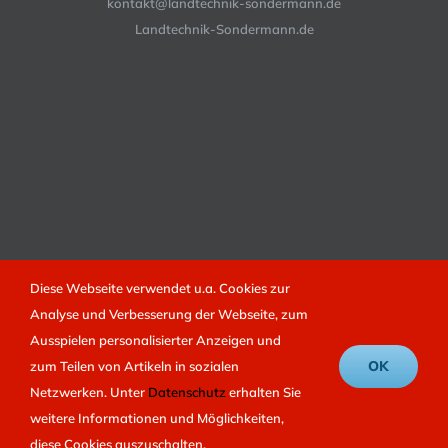
kontakt@landtechnik-sondermann.de
Landtechnik-Sondermann.de
Diese Webseite verwendet u.a. Cookies zur
Analyse und Verbesserung der Webseite, zum
© 2012 -
2026 | Landtechnik Sondermann | Umsetzung
LEOPART
Ausspielen personalisierter Anzeigen und
Marketing
|
Datenschutz
|
OK
zum Teilen von Artikeln in sozialen
Netzwerken. Unter
Datenschutz
erhalten Sie
Facebook
weitere Informationen und Möglichkeiten,
diese Cookies auszuschalten.